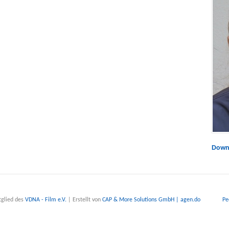
Downl
glied des
VDNA - Film e.V.
| Erstellt von
CAP & More Solutions GmbH | agen.do
Pe